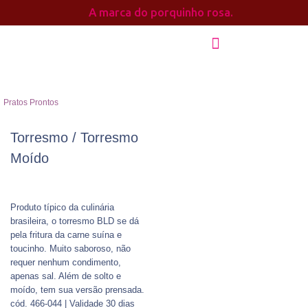
A marca do porquinho rosa.
Pratos Prontos
Torresmo / Torresmo
Moído
Produto típico da culinária
brasileira, o torresmo BLD se dá
pela fritura da carne suína e
toucinho. Muito saboroso, não
requer nenhum condimento,
apenas sal. Além de solto e
moído, tem sua versão prensada.
cód. 466-044 | Validade 30 dias